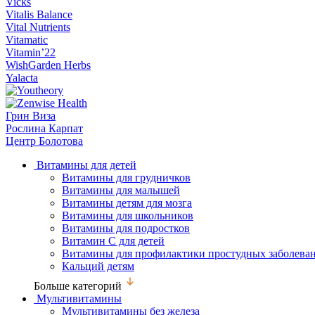
Vicks
Vitalis Balance
Vital Nutrients
Vitamatic
Vitamin’22
WishGarden Herbs
Yalacta
Грин Виза
Рослина Карпат
Центр Болотова
Витамины для детей
Витамины для грудничков
Витамины для малышей
Витамины детям для мозга
Витамины для школьников
Витамины для подростков
Витамин С для детей
Витамины для профилактики простудных заболева
Кальций детям
Больше категорий
Мультивитамины
Мультивитамины без железа