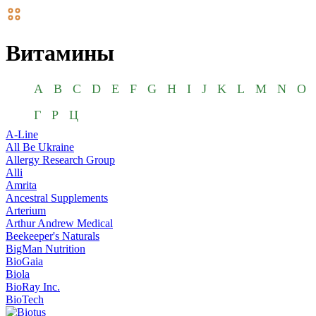
Витамины
A
B
C
D
E
F
G
H
I
J
K
L
M
N
O
Г
Р
Ц
A-Line
All Be Ukraine
Allergy Research Group
Alli
Amrita
Ancestral Supplements
Arterium
Arthur Andrew Medical
Beekeeper's Naturals
BigMan Nutrition
BioGaia
Biola
BioRay Inc.
BioTech