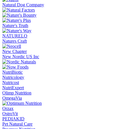
Natural Dog Company
Nature's Truth
NATURELO
Natures Craft
New Chapter
New Nordic US Inc
NutriBiotic
Nutricology
Nutricost
NutriExpert
Olimp Nutrition
OmegaVia
Orzax
OstroVit
PEDIAKID
Pet Natural Care