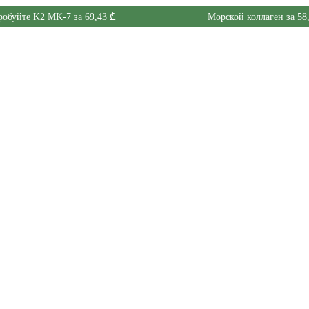
обуйте K2 MK-7 за 69,43 ₾
Морской коллаген за 58