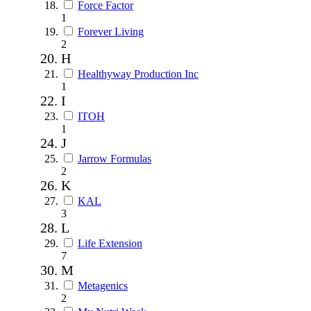
Force Factor
1
Forever Living
2
H
Healthyway Production Inc
1
I
ITOH
1
J
Jarrow Formulas
2
K
KAL
3
L
Life Extension
7
M
Metagenics
2