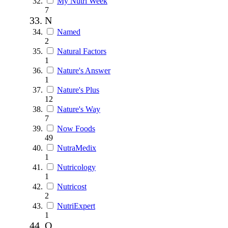
My Nutri Week
7
N
Named
2
Natural Factors
1
Nature's Answer
1
Nature's Plus
12
Nature's Way
7
Now Foods
49
NutraMedix
1
Nutricology
1
Nutricost
2
NutriExpert
1
O