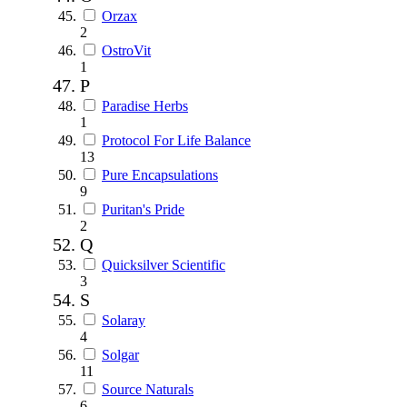
Orzax
2
OstroVit
1
P
Paradise Herbs
1
Protocol For Life Balance
13
Pure Encapsulations
9
Puritan's Pride
2
Q
Quicksilver Scientific
3
S
Solaray
4
Solgar
11
Source Naturals
6