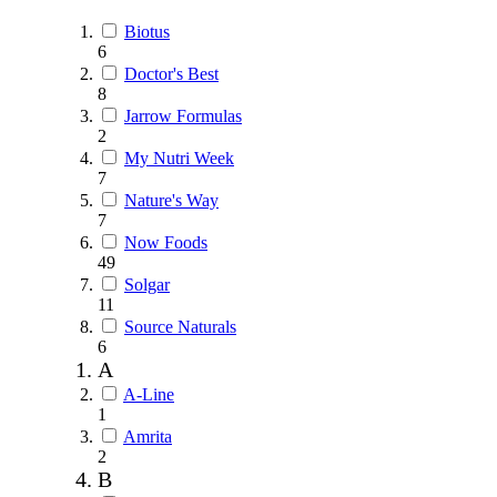
Biotus
6
Doctor's Best
8
Jarrow Formulas
2
My Nutri Week
7
Nature's Way
7
Now Foods
49
Solgar
11
Source Naturals
6
A
A-Line
1
Amrita
2
B