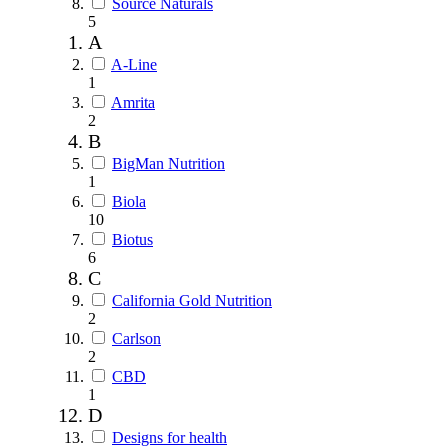
Source Naturals
5
A
A-Line
1
Amrita
2
B
BigMan Nutrition
1
Biola
10
Biotus
6
C
California Gold Nutrition
2
Carlson
2
CBD
1
D
Designs for health