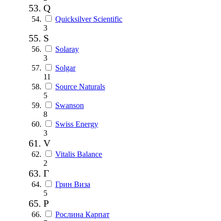
Q
Quicksilver Scientific
3
S
Solaray
3
Solgar
11
Source Naturals
5
Swanson
8
Swiss Energy
3
V
Vitalis Balance
2
Г
Грин Виза
5
Р
Рослина Карпат