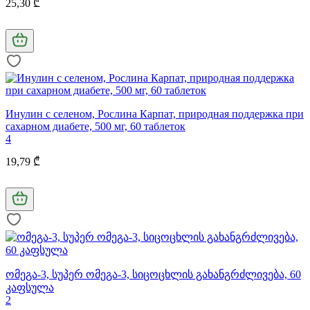
25,30 ₾
Инулин с селеном, Рослина Карпат, природная поддержка при
сахарном диабете, 500 мг, 60 таблеток
4
19,79 ₾
ომეგა-3, სუპერ ომეგა-3, სიცოცხლის გახანგრძლივება, 60
კაფსულა
2