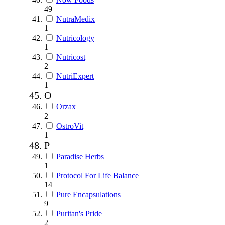
49
NutraMedix
1
Nutricology
1
Nutricost
2
NutriExpert
1
O
Orzax
2
OstroVit
1
P
Paradise Herbs
1
Protocol For Life Balance
14
Pure Encapsulations
9
Puritan's Pride
2