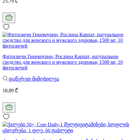
25,79 ₾
Фитосвечи Гинекоурин, Рослина Карпат, натуральное
средство для женского и мужского здоровья, 1500 мг, 10
фитосвечей
დაწერეთ მიმოხილვა
18,89 ₾