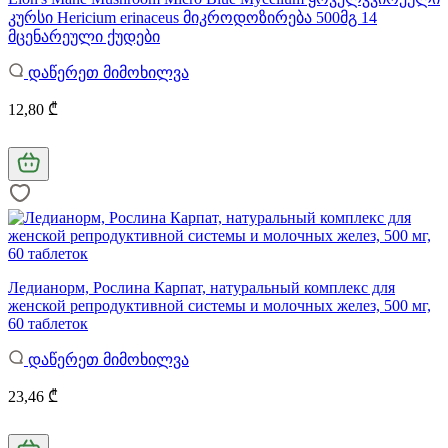
კურსი Hericium erinaceus მიკროდოზირება 500მგ 14
მცენარეული ქუდები
დაწერეთ მიმოხილვა
12,80 ₾
Ледианорм, Рослина Карпат, натуральный комплекс для
женской репродуктивной системы и молочных желез, 500 мг,
60 таблеток
დაწერეთ მიმოხილვა
23,46 ₾