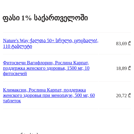
ფასი 1% საქართველოში
Nature's Way ქალთა 50+ სრული, ცოცხალი!,
83,69 ₾
110 ტაბლეტი
Фитосвечи Вагифлорин, Рослина Карпат,
поддержка женского здоровья, 1500 мг, 10
18,89 ₾
фитосвечей
Климаксин, Рослина Карпат, поддержка
женского здоровья при менопаузе, 500 мг, 60
20,72 ₾
таблеток