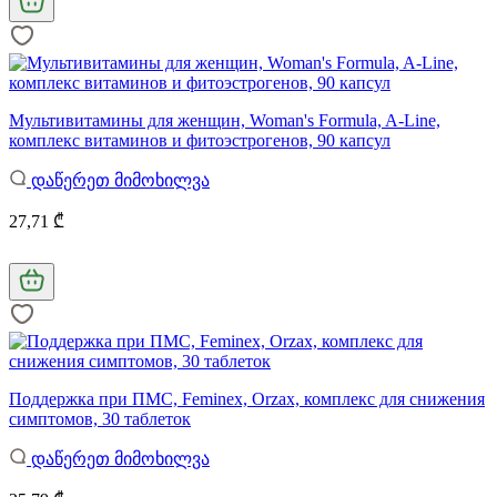
Мультивитамины для женщин, Woman's Formula, A-Line,
комплекс витаминов и фитоэстрогенов, 90 капсул
დაწერეთ მიმოხილვა
27,71 ₾
Поддержка при ПМС, Feminex, Orzax, комплекс для снижения
симптомов, 30 таблеток
დაწერეთ მიმოხილვა