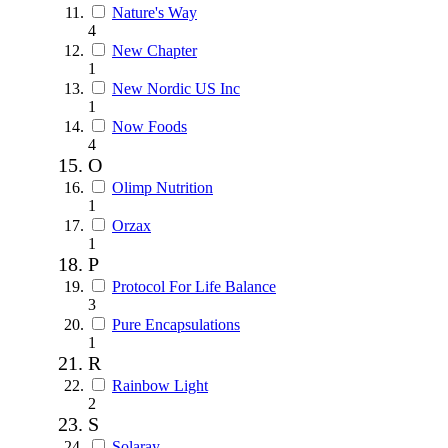
Nature's Way
4
New Chapter
1
New Nordic US Inc
1
Now Foods
4
O
Olimp Nutrition
1
Orzax
1
P
Protocol For Life Balance
3
Pure Encapsulations
1
R
Rainbow Light
2
S
Solaray