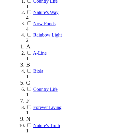
Country Life
1
Nature's Way
4
Now Foods
4
Rainbow Light
2
A
A-Line
1
B
Biola
1
C
Country Life
1
F
Forever Living
1
N
Nature's Truth
1