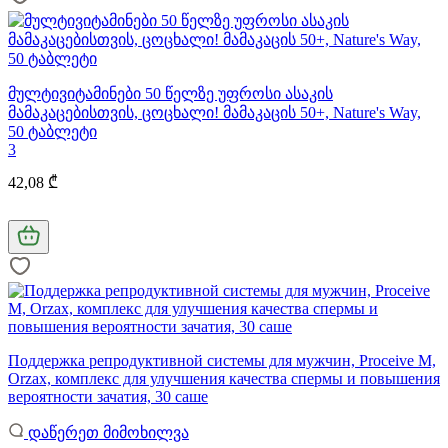
მულტივიტამინები 50 წელზე უფროსი ასაკის
მამაკაცებისთვის, ცოცხალი! მამაკაცის 50+, Nature's Way,
50 ტაბლეტი
3
42,08 ₾
Поддержка репродуктивной системы для мужчин, Proceive M,
Orzax, комплекс для улучшения качества спермы и повышения
вероятности зачатия, 30 саше
დაწერეთ მიმოხილვა