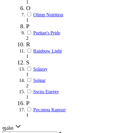
1
O
Olimp Nutrition
1
P
Puritan's Pride
2
R
Rainbow Light
1
S
Solaray
1
Solgar
2
Swiss Energy
1
Р
Рослина Карпат
1
ფასი