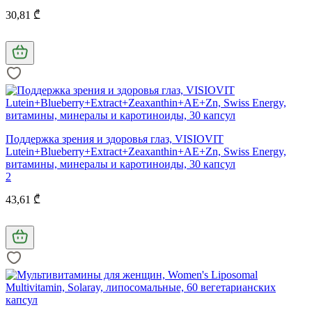
30,81 ₾
Поддержка зрения и здоровья глаз, VISIOVIT
Lutein+Blueberry+Extract+Zeaxanthin+AE+Zn, Swiss Energy,
витамины, минералы и каротиноиды, 30 капсул
2
43,61 ₾