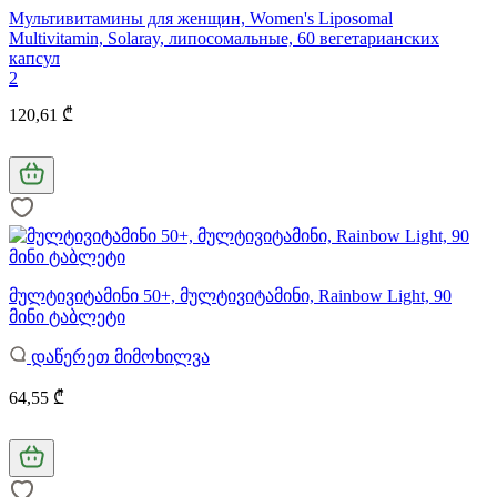
Мультивитамины для женщин, Women's Liposomal
Multivitamin, Solaray, липосомальные, 60 вегетарианских
капсул
2
120,61 ₾
მულტივიტამინი 50+, მულტივიტამინი, Rainbow Light, 90
მინი ტაბლეტი
დაწერეთ მიმოხილვა
64,55 ₾