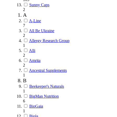
Sunny Caps
2
A
A-Line
7
All Be Ukraine
2
Allergy Research Group
1
Alli
2
Amrita
2
Ancestral Supplements
1
B
Beekeeper's Naturals
1
BigMan Nutrition
6
BioGaia
1
Biola