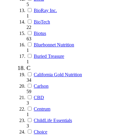
5
BioRay Inc.
1
BioTech
22
Biotus
63
Bluebonnet Nutrition
1
Buried Treasure
1
C
California Gold Nutrition
34
Carlson
59
CBD
3
Centrum
1
ChildLife Essentials
3
Choice