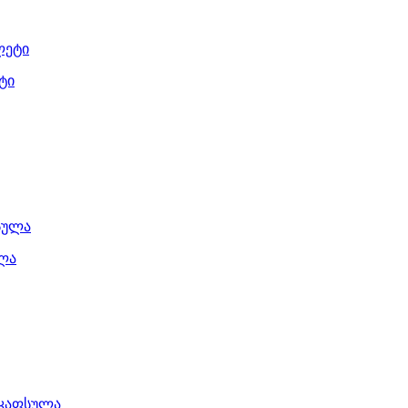
ტი
ულა