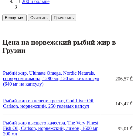
200 и больше
3
Вернуться
Очистить
Применить
Цена на норвежский рыбий жир в
Грузии
Рыбий жир, Ultimate Omega, Nordic Naturals,
со вкусом лимона, 1280 мг, 120 мягких капсул
206,57 ₾
(640 мг на капсулу)
Рыбий жир из печени трески, Cod Liver Oil,
143,47 ₾
Carlson, норвежский, 250 гелевых капсул
Рыбий жир высшего качества, The Very Finest
Fish Oil, Carlson, норвежский, лимон, 1600 мг,
95,01 ₾
200 мл