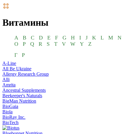
Витамины
A
B
C
D
E
F
G
H
I
J
K
L
M
N
O
P
Q
R
S
T
V
W
Y
Z
Г
Р
A-Line
All Be Ukraine
Allergy Research Group
Alli
Amrita
Ancestral Supplements
Beekeeper's Naturals
BigMan Nutrition
BioGaia
Biola
BioRay Inc.
BioTech
Bluebonnet Nutrition