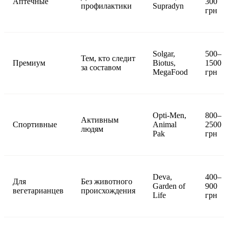
Аптечные
300
профилактики
Supradyn
грн
Solgar,
500–
Тем, кто следит
Премиум
Biotus,
1500
за составом
MegaFood
грн
Opti-Men,
800–
Активным
Спортивные
Animal
2500
людям
Pak
грн
Deva,
400–
Для
Без животного
Garden of
900
вегетарианцев
происхождения
Life
грн