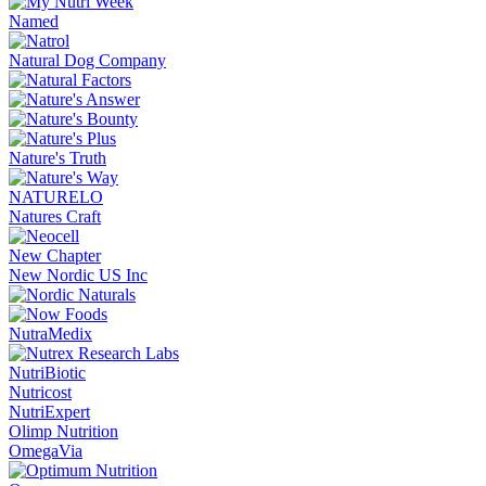
Named
Natural Dog Company
Nature's Truth
NATURELO
Natures Craft
New Chapter
New Nordic US Inc
NutraMedix
NutriBiotic
Nutricost
NutriExpert
Olimp Nutrition
OmegaVia