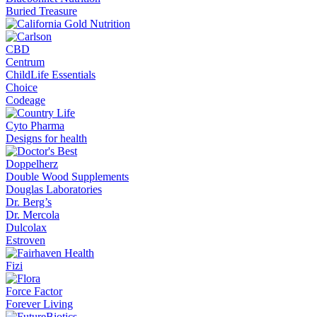
Buried Treasure
CBD
Centrum
ChildLife Essentials
Choice
Codeage
Cyto Pharma
Designs for health
Doppelherz
Double Wood Supplements
Douglas Laboratories
Dr. Berg’s
Dr. Mercola
Dulcolax
Estroven
Fizi
Force Factor
Forever Living