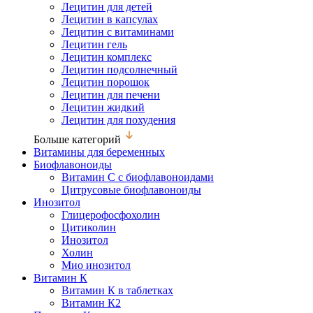
Лецитин для детей
Лецитин в капсулах
Лецитин с витаминами
Лецитин гель
Лецитин комплекс
Лецитин подсолнечный
Лецитин порошок
Лецитин для печени
Лецитин жидкий
Лецитин для похудения
Больше категорий
Витамины для беременных
Биофлавоноиды
Витамин С с биофлавоноидами
Цитрусовые биофлавоноиды
Инозитол
Глицерофосфохолин
Цитиколин
Инозитол
Холин
Мио инозитол
Витамин К
Витамин К в таблетках
Витамин К2