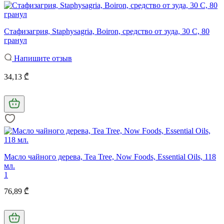
Стафизагрия, Staphysagria, Boiron, средство от зуда, 30 C, 80
гранул
Напишите отзыв
34,13 ₾
Масло чайного дерева, Tea Tree, Now Foods, Essential Oils, 118
мл.
1
76,89 ₾