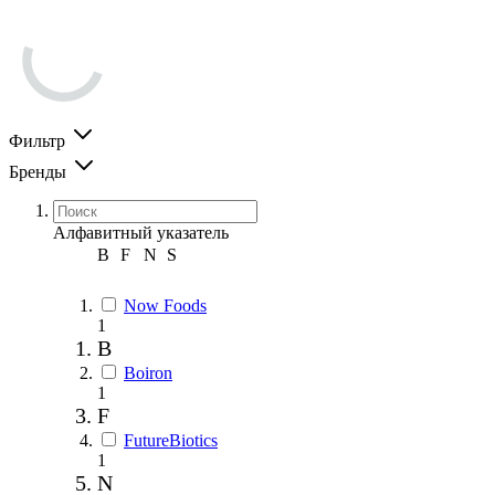
Фильтр
Бренды
Алфавитный указатель
B
F
N
S
Now Foods
1
B
Boiron
1
F
FutureBiotics
1
N