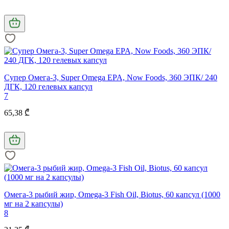
Супер Омега-3, Super Omega EPA, Now Foods, 360 ЭПК/ 240
ДГК, 120 гелевых капсул
7
65,38 ₾
Омега-3 рыбий жир, Omega-3 Fish Oil, Biotus, 60 капсул (1000
мг на 2 капсулы)
8