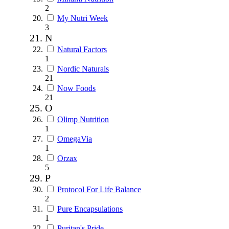
2
My Nutri Week
3
N
Natural Factors
1
Nordic Naturals
21
Now Foods
21
O
Olimp Nutrition
1
OmegaVia
1
Orzax
5
P
Protocol For Life Balance
2
Pure Encapsulations
1
Puritan's Pride