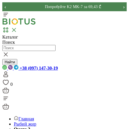
‹
›
Попробуйте K2 MK-7 за 69,43 ₾
Каталог
Поиск
Найти
+38 (097) 147-30-19
0
Главная
Рыбий жир