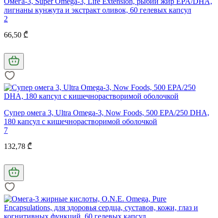
Омега-3, Super Omega-3, Life Extension, рыбий жир EPA/DHA,
лигнаны кунжута и экстракт оливок, 60 гелевых капсул
2
66,50 ₾
Супер омега 3, Ultra Omega-3, Now Foods, 500 EPA/250 DHA,
180 капсул с кишечнорастворимой оболочкой
7
132,78 ₾