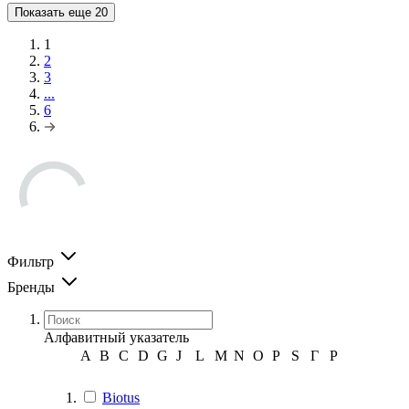
Показать еще
20
1
2
3
...
6
Фильтр
Бренды
Алфавитный указатель
A
B
C
D
G
J
L
M
N
O
P
S
Г
Р
Biotus