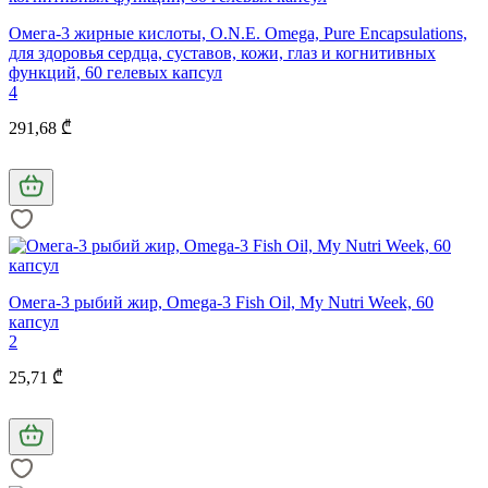
Омега-3 жирные кислоты, O.N.E. Omega, Pure Encapsulations,
для здоровья сердца, суставов, кожи, глаз и когнитивных
функций, 60 гелевых капсул
4
291,68 ₾
Омега-3 рыбий жир, Omega-3 Fish Oil, My Nutri Week, 60
капсул
2
25,71 ₾