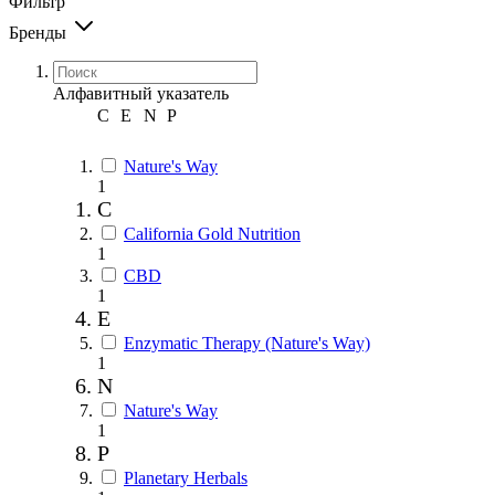
Фильтр
Бренды
Алфавитный указатель
C
E
N
P
Nature's Way
1
C
California Gold Nutrition
1
CBD
1
E
Enzymatic Therapy (Nature's Way)
1
N
Nature's Way
1
P
Planetary Herbals