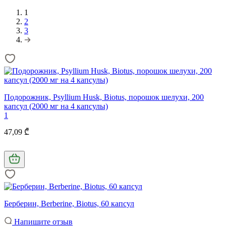
1
2
3
Подорожник, Psyllium Husk, Biotus, порошок шелухи, 200
капсул (2000 мг на 4 капсулы)
1
47,09 ₾
Берберин, Berberine, Biotus, 60 капсул
Напишите отзыв