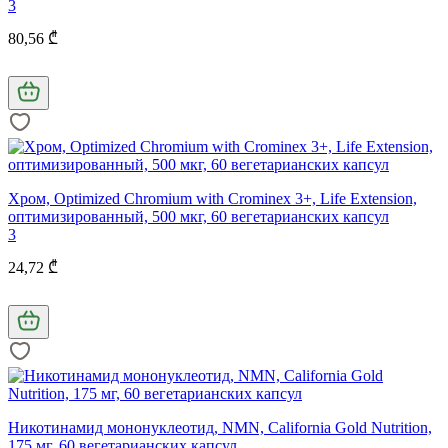
3
80,56 ₾
Хром, Optimized Chromium with Crominex 3+, Life Extension,
оптимизированный, 500 мкг, 60 вегетарианских капсул
3
24,72 ₾
Никотинамид мононуклеотид, NMN, California Gold Nutrition,
175 мг, 60 вегетарианских капсул