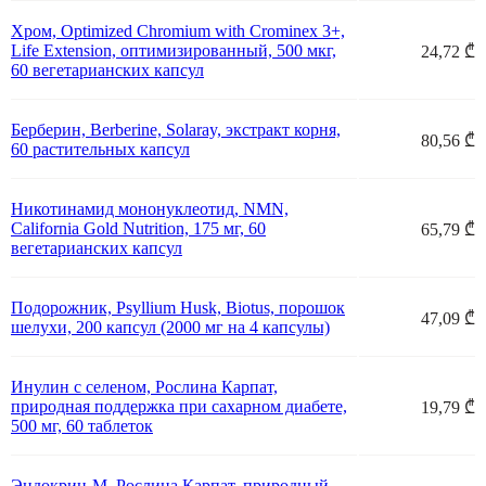
Хром, Optimized Chromium with Crominex 3+,
Life Extension, оптимизированный, 500 мкг,
24,72 ₾
60 вегетарианских капсул
Берберин, Berberine, Solaray, экстракт корня,
80,56 ₾
60 растительных капсул
Никотинамид мононуклеотид, NMN,
California Gold Nutrition, 175 мг, 60
65,79 ₾
вегетарианских капсул
Подорожник, Psyllium Husk, Biotus, порошок
47,09 ₾
шелухи, 200 капсул (2000 мг на 4 капсулы)
Инулин с селеном, Рослина Карпат,
природная поддержка при сахарном диабете,
19,79 ₾
500 мг, 60 таблеток
Эндокрин-М, Рослина Карпат, природный