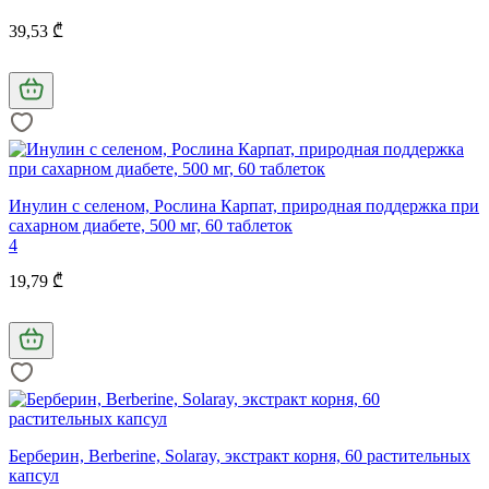
39,53 ₾
Инулин с селеном, Рослина Карпат, природная поддержка при
сахарном диабете, 500 мг, 60 таблеток
4
19,79 ₾
Берберин, Berberine, Solaray, экстракт корня, 60 растительных
капсул