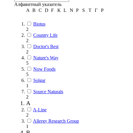
Алфавитный указатель
A
B
C
D
F
K
L
N
P
S
T
Г
Р
Biotus
2
Country Life
2
Doctor's Best
2
Nature's Way
5
Now Foods
5
Solgar
1
Source Naturals
2
A
A-Line
2
Allergy Research Group
1
B