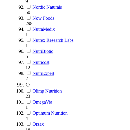
9
Nordic Naturals
50
Now Foods
298
NutraMedix
1
Nutrex Research Labs
1
NutriBiotic
5
Nutricost
12
NutriExpert
2
O
Olimp Nutrition
23
OmegaVia
1
Optimum Nutrition
4
Orzax
19