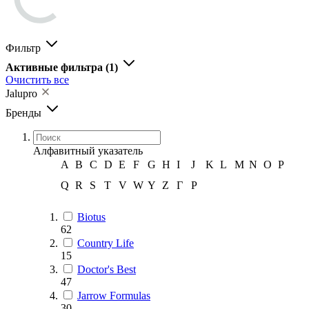
Фильтр
Активные фильтра
(1)
Очистить все
Jalupro
Бренды
Алфавитный указатель
A
B
C
D
E
F
G
H
I
J
K
L
M
N
O
P
Q
R
S
T
V
W
Y
Z
Г
Р
Biotus
62
Country Life
15
Doctor's Best
47
Jarrow Formulas
30