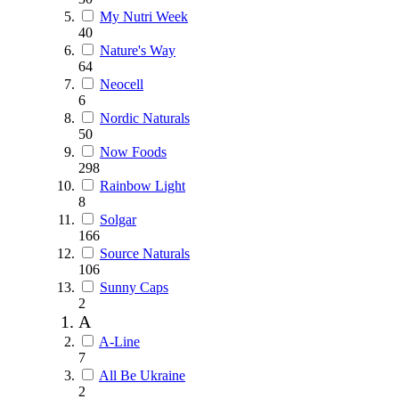
My Nutri Week
40
Nature's Way
64
Neocell
6
Nordic Naturals
50
Now Foods
298
Rainbow Light
8
Solgar
166
Source Naturals
106
Sunny Caps
2
A
A-Line
7
All Be Ukraine
2