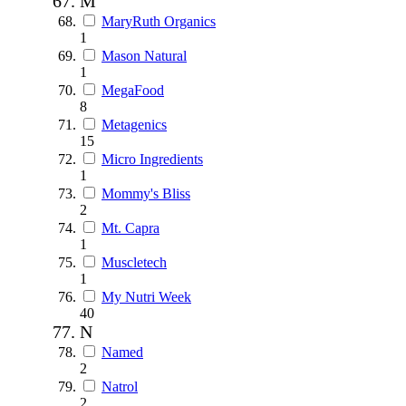
M
MaryRuth Organics
1
Mason Natural
1
MegaFood
8
Metagenics
15
Micro Ingredients
1
Mommy's Bliss
2
Mt. Capra
1
Muscletech
1
My Nutri Week
40
N
Named
2
Natrol
2