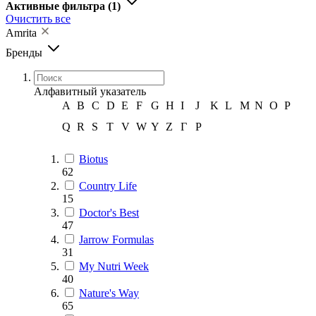
Активные фильтра
(1)
Очистить все
Amrita
Бренды
Алфавитный указатель
A
B
C
D
E
F
G
H
I
J
K
L
M
N
O
P
Q
R
S
T
V
W
Y
Z
Г
Р
Biotus
62
Country Life
15
Doctor's Best
47
Jarrow Formulas
31
My Nutri Week
40
Nature's Way
65