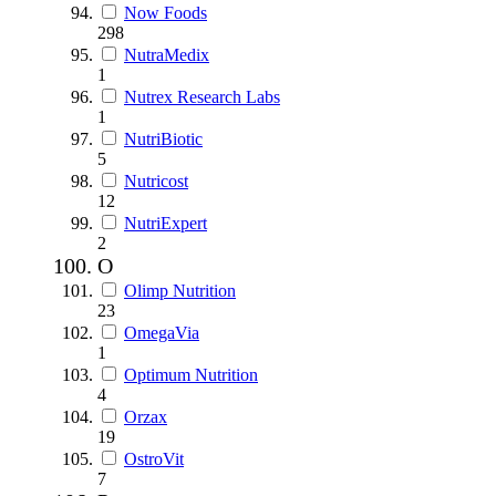
Now Foods
298
NutraMedix
1
Nutrex Research Labs
1
NutriBiotic
5
Nutricost
12
NutriExpert
2
O
Olimp Nutrition
23
OmegaVia
1
Optimum Nutrition
4
Orzax
19
OstroVit
7