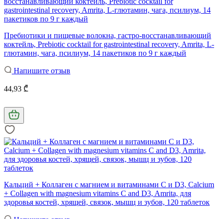
Пребиотики и пищевые волокна, гастро-восстанавливающий
коктейль, Prebiotic cocktail for gastrointestinal recovery, Amrita, L-
глютамин, чага, псилиум, 14 пакетиков по 9 г каждый
Напишите отзыв
44,93 ₾
Кальций + Коллаген с магнием и витаминами С и D3, Calcium
+ Collagen with magnesium vitamins C and D3, Amrita, для
здоровья костей, хрящей, связок, мышц и зубов, 120 таблеток