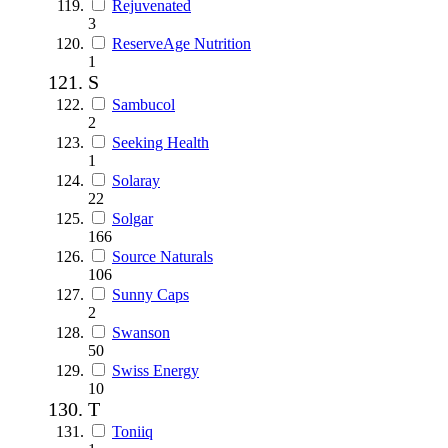
Rejuvenated
3
ReserveAge Nutrition
1
S
Sambucol
2
Seeking Health
1
Solaray
22
Solgar
166
Source Naturals
106
Sunny Caps
2
Swanson
50
Swiss Energy
10
T
Toniiq