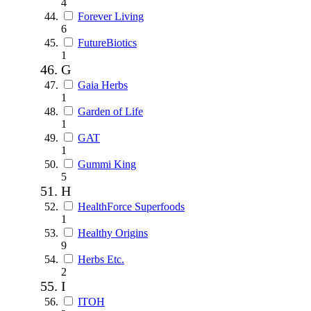
4
Forever Living
6
FutureBiotics
1
G
Gaia Herbs
1
Garden of Life
1
GAT
1
Gummi King
5
H
HealthForce Superfoods
1
Healthy Origins
9
Herbs Etc.
2
I
ITOH