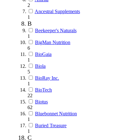
2
Ancestral Supplements
1
B
Beekeeper's Naturals
1
BigMan Nutrition
6
BioGaia
1
Biola
5
BioRay Inc.
1
BioTech
22
Biotus
62
Bluebonnet Nutrition
1
Buried Treasure
1
C