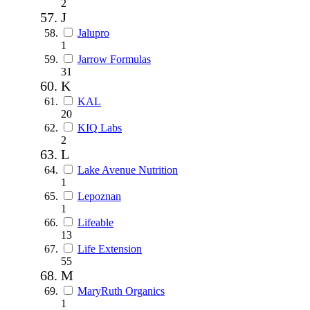
2
J
Jalupro
1
Jarrow Formulas
31
K
KAL
20
KIQ Labs
2
L
Lake Avenue Nutrition
1
Lepoznan
1
Lifeable
13
Life Extension
55
M
MaryRuth Organics
1