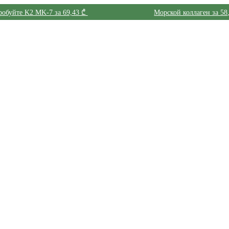
обуйте K2 MK-7 за 69,43 ₾
Морской коллаген за 58