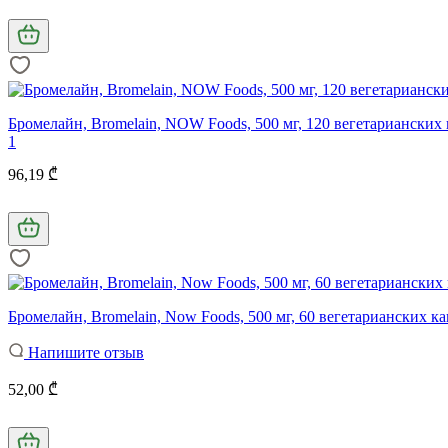
Бромелайн, Bromelain, NOW Foods, 500 мг, 120 вегетарианских 
1
96,19 ₾
Бромелайн, Bromelain, Now Foods, 500 мг, 60 вегетарианских к
Напишите отзыв
52,00 ₾