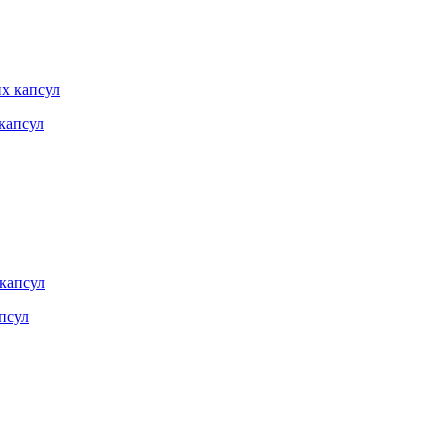
капсул
апсул