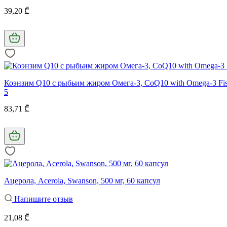
39,20 ₾
Коэнзим Q10 с рыбьим жиром Омега-3, CoQ10 with Omega-3 Fish
5
83,71 ₾
Ацерола, Acerola, Swanson, 500 мг, 60 капсул
Напишите отзыв
21,08 ₾