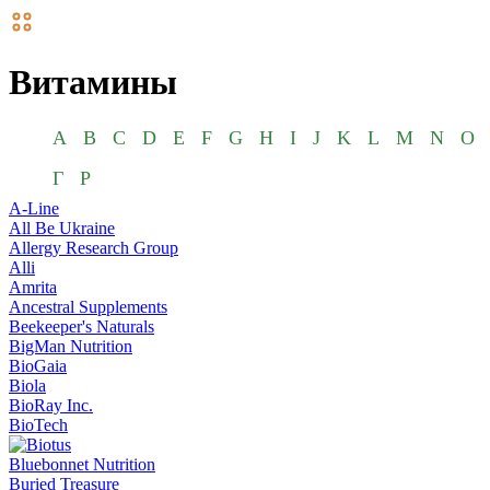
Витамины
A
B
C
D
E
F
G
H
I
J
K
L
M
N
O
Г
Р
A-Line
All Be Ukraine
Allergy Research Group
Alli
Amrita
Ancestral Supplements
Beekeeper's Naturals
BigMan Nutrition
BioGaia
Biola
BioRay Inc.
BioTech
Bluebonnet Nutrition
Buried Treasure