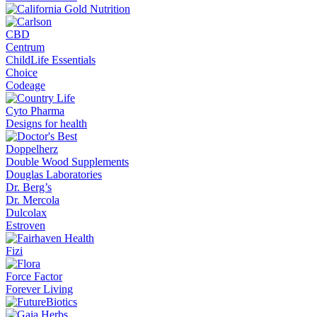
CBD
Centrum
ChildLife Essentials
Choice
Codeage
Cyto Pharma
Designs for health
Doppelherz
Double Wood Supplements
Douglas Laboratories
Dr. Berg’s
Dr. Mercola
Dulcolax
Estroven
Fizi
Force Factor
Forever Living