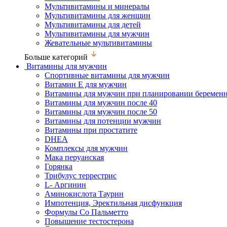
Мультивитамины и минералы
Мультивитамины для женщин
Мультивитамины для детей
Мультивитамины для мужчин
Жевательные мультивитамины
Больше категорий
Витамины для мужчин
Спортивные витамины для мужчин
Витамин Е для мужчин
Витамины для мужчин при планировании беремен
Витамины для мужчин после 40
Витамины для мужчин после 50
Витамины для потенции мужчин
Витамины при простатите
DHEA
Комплексы для мужчин
Мака перуанская
Горянка
Трибулус террестрис
L- Аргинин
Аминокислота Таурин
Импотенция, Эректильная дисфункция
Формулы Со Пальметто
Повышение тестостерона