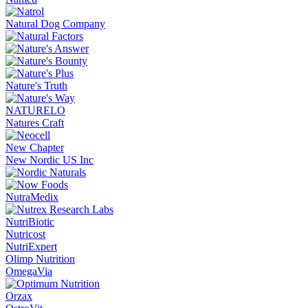
Natural Dog Company
Nature's Truth
NATURELO
Natures Craft
New Chapter
New Nordic US Inc
NutraMedix
NutriBiotic
Nutricost
NutriExpert
Olimp Nutrition
OmegaVia
Orzax