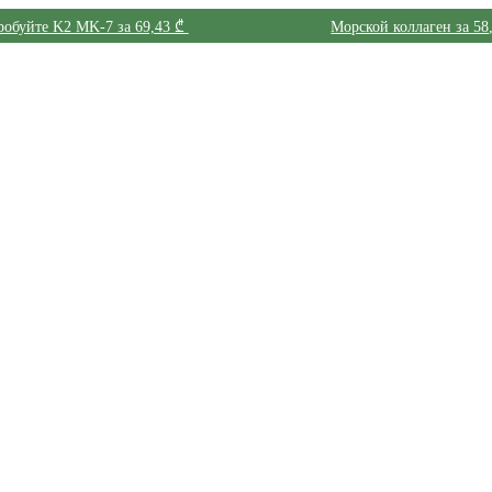
обуйте K2 MK-7 за 69,43 ₾
Морской коллаген за 58