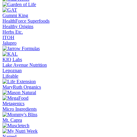
Gummi King
HealthForce Superfoods
Healthy Origins
Herbs Etc.
ITOH
Jalupro
KIQ Labs
Lake Avenue Nutrition
Lepoznan
Lifeable
MaryRuth Organics
Metagenics
Micro Ingredients
Mt. Capra
Named