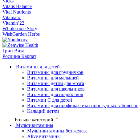
Vicks
Vitalis Balance
Vital Nutrients
Vitamatic
Vitamin’22
Wholesome Story
WishGarden Herbs
Грин Виза
Рослина Карпат
Витамины для детей
Витамины для грудничков
Витамины для малышей
Витамины детям для мозга
Витамины для школьников
Витамины для подростков
Витамин С для детей
Витамины для профилактики простудных заболева
Кальций детям
Больше категорий
Мультивитамины
Мультивитамины без железа
Alive витамины