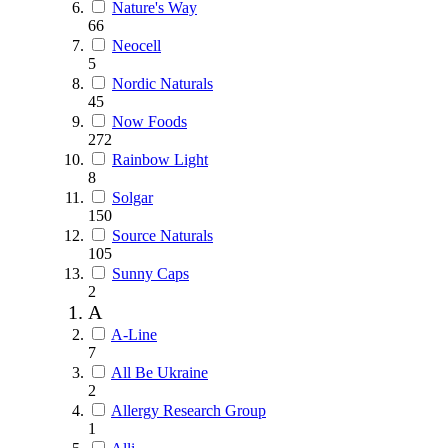
Nature's Way
66
Neocell
5
Nordic Naturals
45
Now Foods
272
Rainbow Light
8
Solgar
150
Source Naturals
105
Sunny Caps
2
A
A-Line
7
All Be Ukraine
2
Allergy Research Group
1