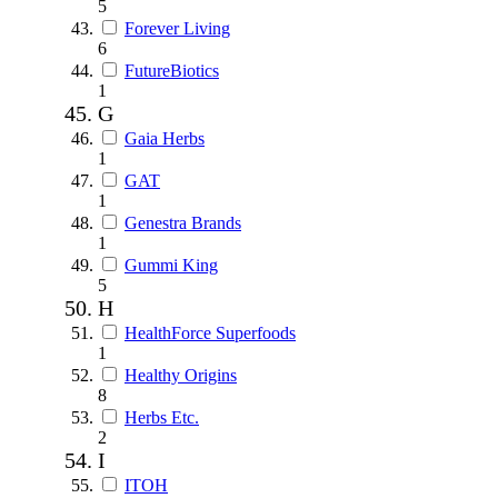
5
Forever Living
6
FutureBiotics
1
G
Gaia Herbs
1
GAT
1
Genestra Brands
1
Gummi King
5
H
HealthForce Superfoods
1
Healthy Origins
8
Herbs Etc.
2
I
ITOH