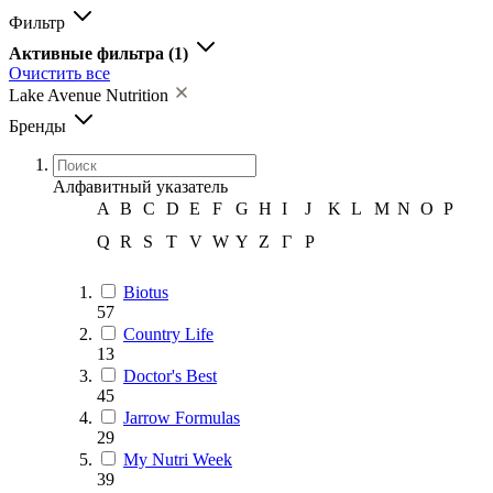
Фильтр
Активные фильтра
(1)
Очистить все
Lake Avenue Nutrition
Бренды
Алфавитный указатель
A
B
C
D
E
F
G
H
I
J
K
L
M
N
O
P
Q
R
S
T
V
W
Y
Z
Г
Р
Biotus
57
Country Life
13
Doctor's Best
45
Jarrow Formulas
29
My Nutri Week
39