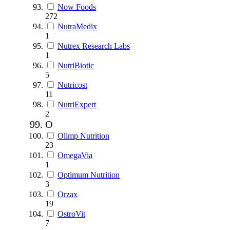
Now Foods
272
NutraMedix
1
Nutrex Research Labs
1
NutriBiotic
5
Nutricost
11
NutriExpert
2
O
Olimp Nutrition
23
OmegaVia
1
Optimum Nutrition
3
Orzax
19
OstroVit
7