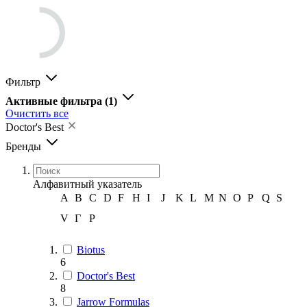
Фильтр
Активные фильтра
(1)
Очистить все
Doctor's Best
Бренды
Алфавитный указатель
A
B
C
D
F
H
I
J
K
L
M
N
O
P
Q
S
V
Г
Р
Biotus
6
Doctor's Best
8
Jarrow Formulas