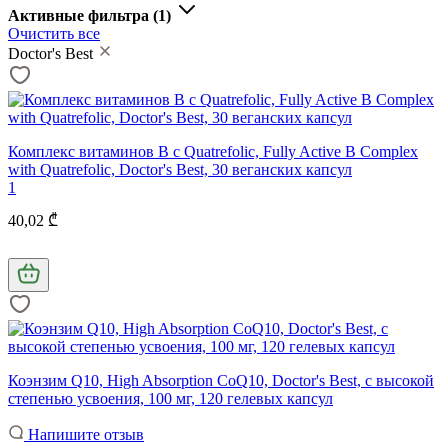
Активные фильтра
(1)
Очистить все
Doctor's Best
Комплекс витаминов В с Quatrefolic, Fully Active B Complex
with Quatrefolic, Doctor's Best, 30 веганских капсул
1
40,02 ₾
Коэнзим Q10, High Absorption CoQ10, Doctor's Best, с высокой
степенью усвоения, 100 мг, 120 гелевых капсул
Напишите отзыв