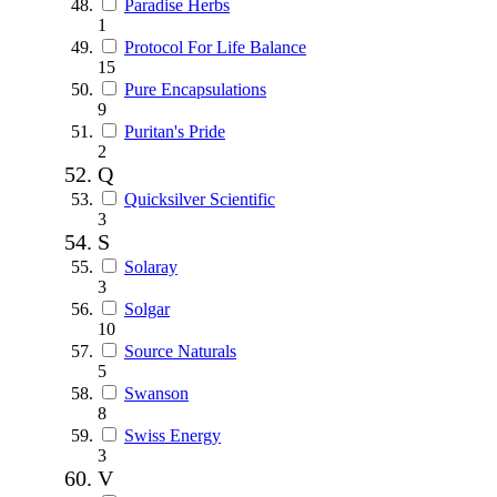
Paradise Herbs
1
Protocol For Life Balance
15
Pure Encapsulations
9
Puritan's Pride
2
Q
Quicksilver Scientific
3
S
Solaray
3
Solgar
10
Source Naturals
5
Swanson
8
Swiss Energy
3
V