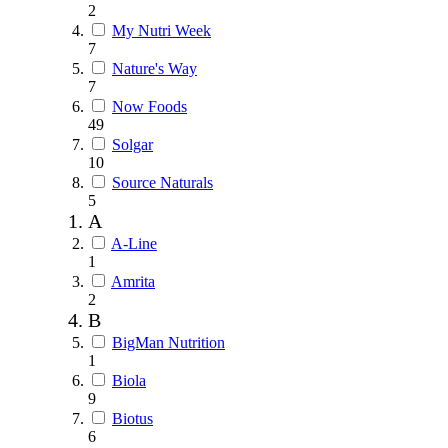
2
My Nutri Week
7
Nature's Way
7
Now Foods
49
Solgar
10
Source Naturals
5
A
A-Line
1
Amrita
2
B
BigMan Nutrition
1
Biola
9
Biotus
6