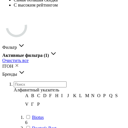
С высоким рейтингом
Фильтр
Активные фильтра
(1)
Очистить все
ITOH
Бренды
Алфавитный указатель
A
B
C
D
F
H
I
J
K
L
M
N
O
P
Q
S
V
Г
Р
Biotus
6