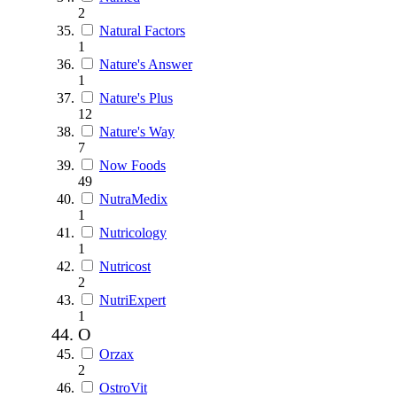
2
Natural Factors
1
Nature's Answer
1
Nature's Plus
12
Nature's Way
7
Now Foods
49
NutraMedix
1
Nutricology
1
Nutricost
2
NutriExpert
1
O
Orzax
2
OstroVit