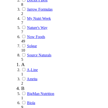
Doctor's Best
8
Jarrow Formulas
2
My Nutri Week
7
Nature's Way
7
Now Foods
49
Solgar
10
Source Naturals
5
A
A-Line
1
Amrita
2
B
BigMan Nutrition
1
Biola
9