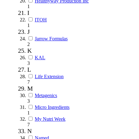
Healthyway Production Inc
1
I
ITOH
1
J
Jarrow Formulas
2
K
KAL
3
L
Life Extension
7
M
Metagenics
3
Micro Ingredients
1
My Nutri Week
7
N
Named