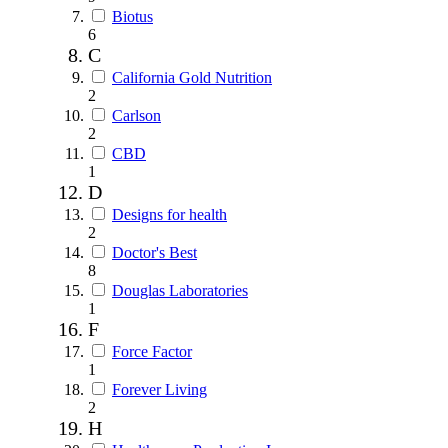
Biotus
6
C
California Gold Nutrition
2
Carlson
2
CBD
1
D
Designs for health
2
Doctor's Best
8
Douglas Laboratories
1
F
Force Factor
1
Forever Living
2
H